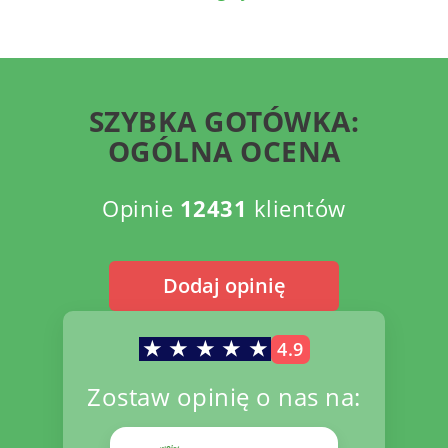
SZYBKA GOTÓWKA:
OGÓLNA OCENA
Opinie
12431
klientów
Dodaj opinię
★
★
★
★
★
4.9
Zostaw opinię o nas na: