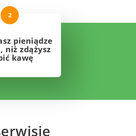
2
sz pieniądze
j, niż zdążysz
pić kawę
serwisie