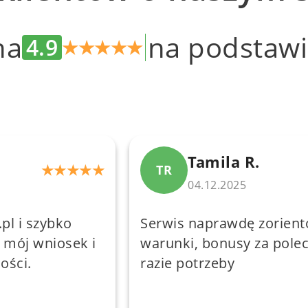
na
na podstaw
4.9
★
★
★
★
★
Tamila R.
★
★
★
★
★
TR
04.12.2025
pl i szybko
Serwis naprawdę zoriento
mój wniosek i
warunki, bonusy za pole
ości.
razie potrzeby