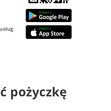
.
usług
ać pożyczkę