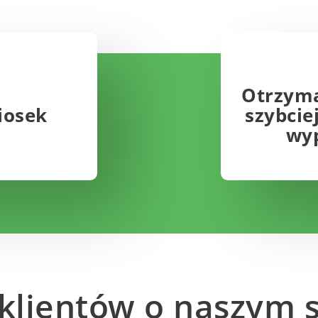
Otrzyma
iosek
szybcie
wy
klientów o naszym 