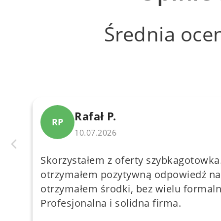
Średnia oce
Rafał P.
★
★
RP
10.07.2026
Skorzystałem z oferty szybkagotowka.
otrzymałem pozytywną odpowiedź na 
ła
otrzymałem środki, bez wielu formaln
am
Profesjonalna i solidna firma.