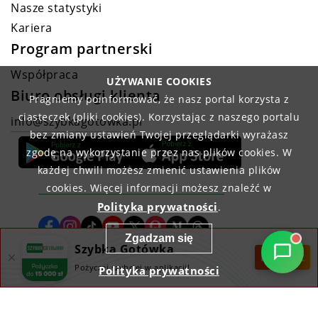
Nasze statystyki
Kariera
Program partnerski
Współpraca
UŻYWANIE COOKIES
Biuro obsługi klienta
Pragniemy poinformować, że nasz portal korzysta z
ciasteczek (pliki cookies). Korzystając z naszego portalu
info@szybkagotowka.pl
bez zmiany ustawień Twojej przeglądarki wyrażasz
zgodę na wykorzystanie przez nas plików cookies. W
każdej chwili możesz zmienić ustawienia plików
cookies. Więcej informacji możesz znaleźć w
Polityka prywatności
.
Zgadzam się
Szybka Gotówka
POBIERZ
Pożyczaj szybciej w aplikacji!
Polityka prywatności