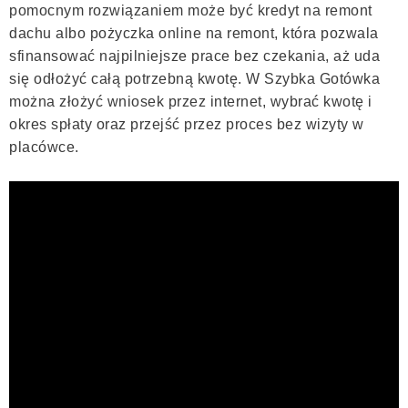
pomocnym rozwiązaniem może być kredyt na remont
dachu albo pożyczka online na remont, która pozwala
sfinansować najpilniejsze prace bez czekania, aż uda
się odłożyć całą potrzebną kwotę. W Szybka Gotówka
można złożyć wniosek przez internet, wybrać kwotę i
okres spłaty oraz przejść przez proces bez wizyty w
placówce.