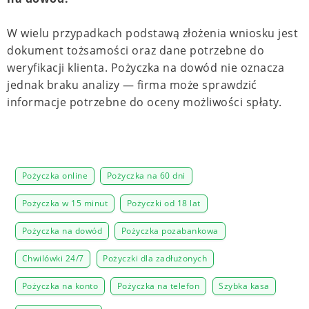
W wielu przypadkach podstawą złożenia wniosku jest
dokument tożsamości oraz dane potrzebne do
weryfikacji klienta. Pożyczka na dowód nie oznacza
jednak braku analizy — firma może sprawdzić
informacje potrzebne do oceny możliwości spłaty.
Pożyczka online
Pożyczka na 60 dni
Pożyczka w 15 minut
Pożyczki od 18 lat
Pożyczka na dowód
Pożyczka pozabankowa
Chwilówki 24/7
Pożyczki dla zadłużonych
Pożyczka na konto
Pożyczka na telefon
Szybka kasa