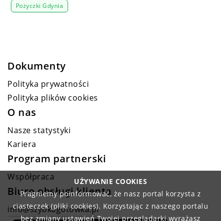
Pożyczki Gdynia
Dokumenty
Polityka prywatności
Polityka plików cookies
O nas
Nasze statystyki
Kariera
Program partnerski
Współpraca
UŻYWANIE COOKIES
Biuro obsługi klienta
Pragniemy poinformować, że nasz portal korzysta z
ciasteczek (pliki cookies). Korzystając z naszego portalu
info@szybkagotowka.pl
bez zmiany ustawień Twojej przeglądarki wyrażasz