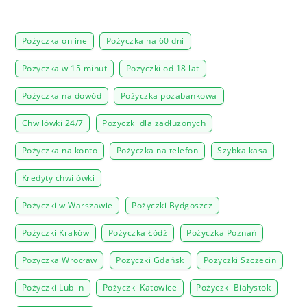
Pożyczka online
Pożyczka na 60 dni
Pożyczka w 15 minut
Pożyczki od 18 lat
Pożyczka na dowód
Pożyczka pozabankowa
Chwilówki 24/7
Pożyczki dla zadłużonych
Pożyczka na konto
Pożyczka na telefon
Szybka kasa
Kredyty chwilówki
Pożyczki w Warszawie
Pożyczki Bydgoszcz
Pożyczki Kraków
Pożyczka Łódź
Pożyczka Poznań
Pożyczka Wrocław
Pożyczki Gdańsk
Pożyczki Szczecin
Pożyczki Lublin
Pożyczki Katowice
Pożyczki Białystok