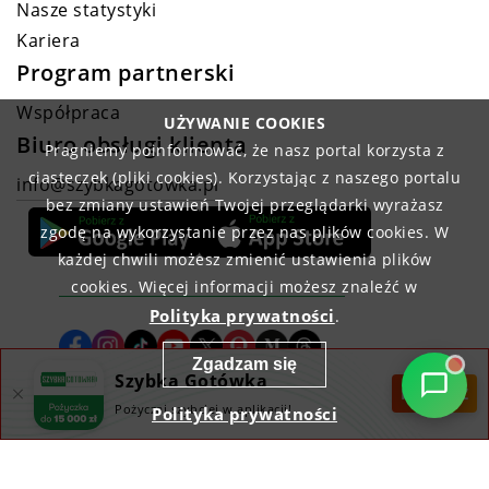
Nasze statystyki
Kariera
Program partnerski
Współpraca
UŻYWANIE COOKIES
Biuro obsługi klienta
Pragniemy poinformować, że nasz portal korzysta z
ciasteczek (pliki cookies). Korzystając z naszego portalu
info@szybkagotowka.pl
bez zmiany ustawień Twojej przeglądarki wyrażasz
zgodę na wykorzystanie przez nas plików cookies. W
każdej chwili możesz zmienić ustawienia plików
cookies. Więcej informacji możesz znaleźć w
Polityka prywatności
.
Zgadzam się
Szybka Gotówka
POBIERZ
Pożyczaj szybciej w aplikacji!
Polityka prywatności