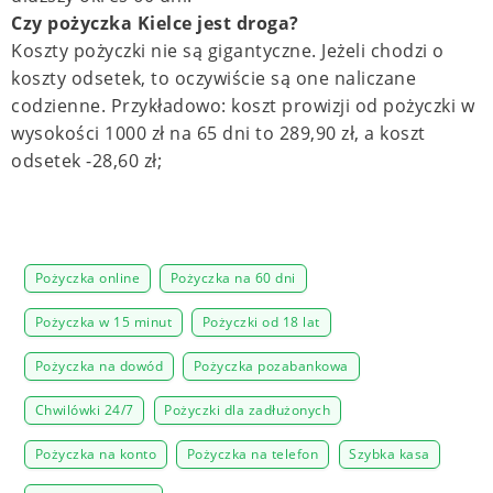
Czy pożyczka Kielce jest droga?
Koszty pożyczki nie są gigantyczne. Jeżeli chodzi o
koszty odsetek, to oczywiście są one naliczane
codzienne. Przykładowo: koszt prowizji od pożyczki w
wysokości 1000 zł na 65 dni to 289,90 zł, a koszt
odsetek -28,60 zł;
Pożyczka online
Pożyczka na 60 dni
Pożyczka w 15 minut
Pożyczki od 18 lat
Pożyczka na dowód
Pożyczka pozabankowa
Chwilówki 24/7
Pożyczki dla zadłużonych
Pożyczka na konto
Pożyczka na telefon
Szybka kasa