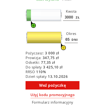
Kwota
ZŁ
Okres
DNI
Pożyczasz:
3 000
zł
Prowizja:
347,75
zł
Odsetki:
77,35
zł
Do spłaty
3 425,10
zł
RRSO
110
%
Dzień spłaty
13.10.2026
Weź pożyczkę
Użyj kodu promocyjnego
Formularz informacyjny