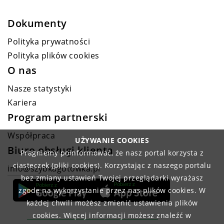
Dokumenty
Polityka prywatności
Polityka plików cookies
O nas
Nasze statystyki
Kariera
Program partnerski
Współpraca
UŻYWANIE COOKIES
Biuro obsługi klienta
Pragniemy poinformować, że nasz portal korzysta z
ciasteczek (pliki cookies). Korzystając z naszego portalu
info@szybkagotowka.pl
bez zmiany ustawień Twojej przeglądarki wyrażasz
zgodę na wykorzystanie przez nas plików cookies. W
każdej chwili możesz zmienić ustawienia plików
cookies. Więcej informacji możesz znaleźć w