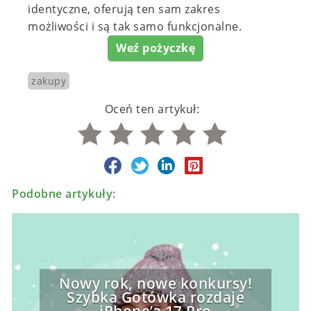
identyczne, oferują ten sam zakres
możliwości i są tak samo funkcjonalne.
Weź pożyczkę
zakupy
Oceń ten artykuł:
Podobne artykuły:
Nowy rok, nowe konkursy!
Szybka Gotówka rozdaje
iPhone’a 17 Pro