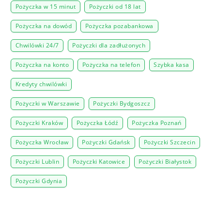
Pożyczka w 15 minut
Pożyczki od 18 lat
Pożyczka na dowód
Pożyczka pozabankowa
Chwilówki 24/7
Pożyczki dla zadłużonych
Pożyczka na konto
Pożyczka na telefon
Szybka kasa
Kredyty chwilówki
Pożyczki w Warszawie
Pożyczki Bydgoszcz
Pożyczki Kraków
Pożyczka Łódź
Pożyczka Poznań
Pożyczka Wrocław
Pożyczki Gdańsk
Pożyczki Szczecin
Pożyczki Lublin
Pożyczki Katowice
Pożyczki Białystok
Pożyczki Gdynia