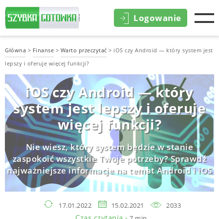
Logowanie
Główna
>
Finanse
>
Warto przeczytać
>
iOS czy Android — który system jest
lepszy i oferuje więcej funkcji?
iOS czy Android — który
system jest lepszy i oferuje
więcej funkcji?
Nie wiesz, który system będzie w stanie
zaspokoić wszystkie Twoje potrzeby? Sprawdź
najważniejsze informacje na temat Android i iOS
17.01.2022
15.02.2021
2033
Czas czytania -
7 min.