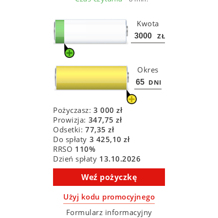
Kwota
ZŁ
Okres
DNI
Pożyczasz:
3 000
zł
Prowizja:
347,75
zł
Odsetki:
77,35
zł
Do spłaty
3 425,10
zł
RRSO
110
%
Dzień spłaty
13.10.2026
Weź pożyczkę
Użyj kodu promocyjnego
Formularz informacyjny