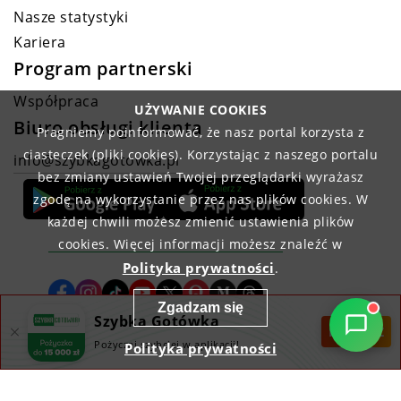
Nasze statystyki
Kariera
Program partnerski
Współpraca
UŻYWANIE COOKIES
Biuro obsługi klienta
Pragniemy poinformować, że nasz portal korzysta z
ciasteczek (pliki cookies). Korzystając z naszego portalu
info@szybkagotowka.pl
bez zmiany ustawień Twojej przeglądarki wyrażasz
zgodę na wykorzystanie przez nas plików cookies. W
każdej chwili możesz zmienić ustawienia plików
cookies. Więcej informacji możesz znaleźć w
Polityka prywatności
.
Zgadzam się
Szybka Gotówka
POBIERZ
Pożyczaj szybciej w aplikacji!
Polityka prywatności