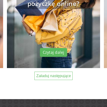
pożyczkę online?
Czytaj dalej
Załaduj następujące