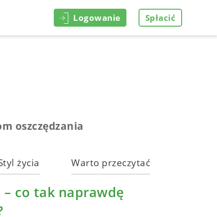
Logowanie
Spłacić
om oszczędzania
Styl życia
Warto przeczytać
ż – co tak naprawdę
?