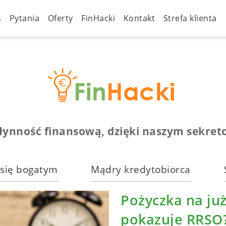
s
Pytania
Oferty
FinHacki
Kontakt
Strefa klienta
łynność finansową, dzięki naszym sekret
 się bogatym
Mądry kredytobiorca
Pożyczka na ju
pokazuje RRSO