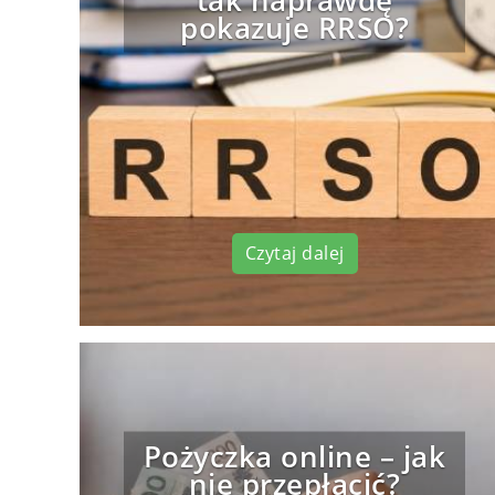
tak naprawdę
pokazuje RRSO?
Czytaj dalej
Pożyczka online – jak
nie przepłacić?