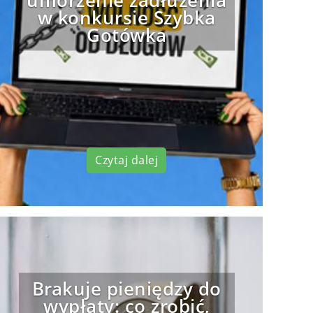
umorzenie zadłużenia
w konkursie Szybka
Gotówka
Czytaj dalej
Brakuje pieniędzy do
wypłaty: co zrobić,