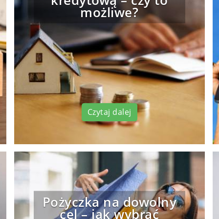
kredytową – czy to
możliwe?
Czytaj dalej
Pożyczka na dowolny
cel – jak wybrać