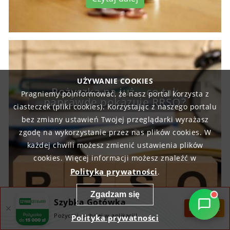
UŻYWANIE COOKIES
Pożyczka na już – co tak
Pragniemy poinformować, że nasz portal korzysta z
naprawdę pokazuje RRSO?
ciasteczek (pliki cookies). Korzystając z naszego portalu
bez zmiany ustawień Twojej przeglądarki wyrażasz
zgodę na wykorzystanie przez nas plików cookies. W
każdej chwili możesz zmienić ustawienia plików
cookies. Więcej informacji możesz znaleźć w
Polityka prywatności
.
Zgadzam się
Szybka Gotówka
POBIERZ
Pożyczaj szybciej w aplikacji!
Polityka prywatności
Czytaj dalej