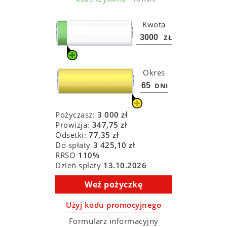
Kwota
ZŁ
Okres
DNI
Pożyczasz:
3 000
zł
Prowizja:
347,75
zł
Odsetki:
77,35
zł
Do spłaty
3 425,10
zł
RRSO
110
%
Dzień spłaty
13.10.2026
Weź pożyczkę
Użyj kodu promocyjnego
Formularz informacyjny