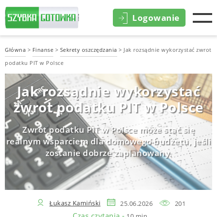
Logowanie
Główna
>
Finanse
>
Sekrety oszczędzania
>
Jak rozsądnie wykorzystać zwrot
podatku PIT w Polsce
Jak rozsądnie wykorzystać
zwrot podatku PIT w Polsce
Zwrot podatku PIT w Polsce może stać się
realnym wsparciem dla domowego budżetu, jeśli
zostanie dobrze zaplanowany.
Łukasz Kamiński
25.06.2026
201
Czas czytania -
10 min.