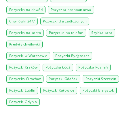
Pożyczka na dowód
Pożyczka pozabankowa
Chwilówki 24/7
Pożyczki dla zadłużonych
Pożyczka na konto
Pożyczka na telefon
Szybka kasa
Kredyty chwilówki
Pożyczki w Warszawie
Pożyczki Bydgoszcz
Pożyczki Kraków
Pożyczka Łódź
Pożyczka Poznań
Pożyczka Wrocław
Pożyczki Gdańsk
Pożyczki Szczecin
Pożyczki Lublin
Pożyczki Katowice
Pożyczki Białystok
Pożyczki Gdynia