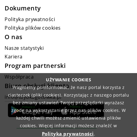
Dokumenty
Polityka prywatności
Polityka plików cookies
O nas
Nasze statystyki
Kariera
Program partnerski
Współpraca
UŻYWANIE COOKIES
Biuro obsługi klienta
Pragniemy poinformować, że nasz portal korzysta z
ciasteczek (pliki cookies). Korzystając z naszego portalu
info@szybkagotowka.pl
bez zmiany ustawień Twojej przeglądarki wyrażasz
zgodę na wykorzystanie przez nas plików cookies. W
każdej chwili możesz zmienić ustawienia plików
cookies. Więcej informacji możesz znaleźć w
Polityka prywatności
.