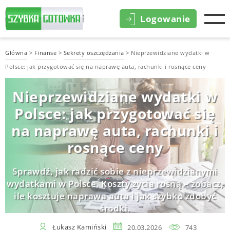
Logowanie
Główna
>
Finanse
>
Sekrety oszczędzania
>
Nieprzewidziane wydatki w
Polsce: jak przygotować się na naprawę auta, rachunki i rosnące ceny
Nieprzewidziane wydatki w
Polsce: jak przygotować się
na naprawę auta, rachunki i
rosnące ceny
Sprawdź, jak radzić sobie z nieprzewidzianymi
wydatkami w Polsce. Koszty życia rosną – zobacz,
ile kosztuje naprawa auta i jak szybko zdobyć
środki.
Łukasz Kamiński
20.03.2026
743