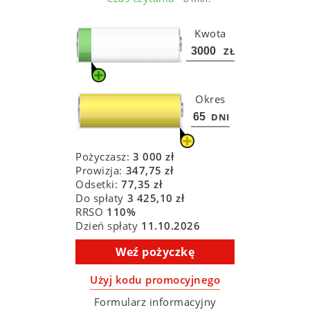
Kwota
ZŁ
Okres
DNI
Pożyczasz:
3 000
zł
Prowizja:
347,75
zł
Odsetki:
77,35
zł
Do spłaty
3 425,10
zł
RRSO
110
%
Dzień spłaty
11.10.2026
Weź pożyczkę
Użyj kodu promocyjnego
Formularz informacyjny