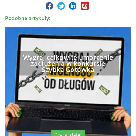
Podobne artykuły:
Wygraj całkowite umorzenie
zadłużenia w konkursie
Szybka Gotówka
Czytaj dalej