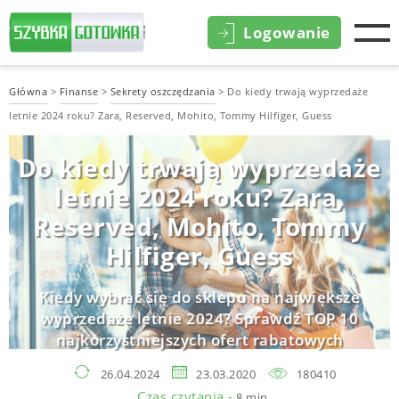
Logowanie
Główna
>
Finanse
>
Sekrety oszczędzania
>
Do kiedy trwają wyprzedaże
letnie 2024 roku? Zara, Reserved, Mohito, Tommy Hilfiger, Guess
Do kiedy trwają wyprzedaże
letnie 2024 roku? Zara,
Reserved, Mohito, Tommy
Hilfiger, Guess
Kiedy wybrać się do sklepu na największe
wyprzedaże letnie 2024? Sprawdź TOP 10
najkorzystniejszych ofert rabatowych
26.04.2024
23.03.2020
180410
Czas czytania -
8 min.