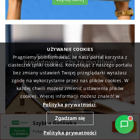
UŻYWANIE COOKIES
Kredyt ze złą historią
Pragniemy poinformować, że nasz portal korzysta z
kredytową – czy to możliwe?
ciasteczek (pliki cookies). Korzystając z naszego portalu
bez zmiany ustawień Twojej przeglądarki wyrażasz
zgodę na wykorzystanie przez nas plików cookies. W
każdej chwili możesz zmienić ustawienia plików
cookies. Więcej informacji możesz znaleźć w
Polityka prywatności
.
Zgadzam się
Szybka Gotówka
POBIERZ
Pożyczaj szybciej w aplikacji!
Polityka prywatności
Czytaj dalej