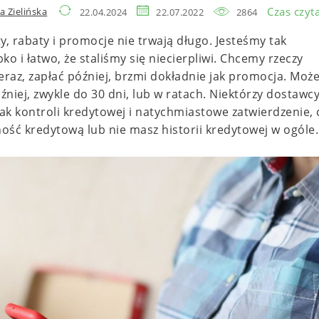
Czas czyta
a Zielińska
22.04.2024
22.07.2022
2864
ty, rabaty i promocje nie trwają długo. Jesteśmy tak
o i łatwo, że staliśmy się niecierpliwi. Chcemy rzeczy
eraz, zapłać później, brzmi dokładnie jak promocja. Moż
źniej, zwykle do 30 dni, lub w ratach. Niektórzy dostawc
rak kontroli kredytowej i natychmiastowe zatwierdzenie, 
ność kredytową lub nie masz historii kredytowej w ogóle.