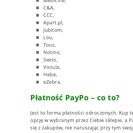
Medicine,
C&A,
CCC,
Apart.pl,
Jubitom,
Lou,
Tous,
Notino,
Swiss,
Vistula,
Hebe,
eZebra.
Płatność PayPo – co to?
Jest to forma płatności odroczonych. K
up t
opcję w wybranym przez Ciebie sklepie, a P
się z zakupów, nie naruszając przy tym s