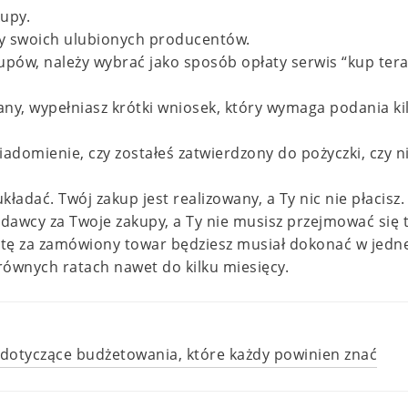
kupy.
ny swoich ulubionych producentów.
pów, należy wybrać jako sposób opłaty serwis “kup tera
wany, wypełniasz krótki wniosek, który wymaga podania ki
adomienie, czy zostałeś zatwierdzony do pożyczki, czy ni
kładać. Twój zakup jest realizowany, a Ty nic nie płacisz.
zedawcy za Twoje zakupy, a Ty nie musisz przejmować się 
atę za zamówiony towar będziesz musiał dokonać w jedn
, równych ratach nawet do kilku miesięcy.
tyczące budżetowania, które każdy powinien znać