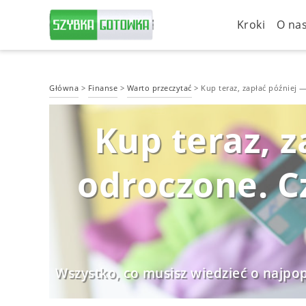
Kroki
O na
Główna
>
Finanse
>
Warto przeczytać
>
Kup teraz, zapłać później 
Kup teraz, z
odroczone. C
Wszystko, co musisz wiedzieć o najpop