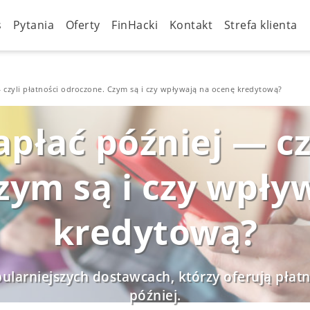
s
Pytania
Oferty
FinHacki
Kontakt
Strefa klienta
— czyli płatności odroczone. Czym są i czy wpływają na ocenę kredytową?
apłać później — cz
zym są i czy wpły
kredytową?
ularniejszych dostawcach, którzy oferują płatn
później.