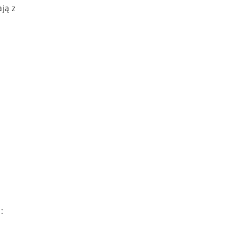
ją z
: