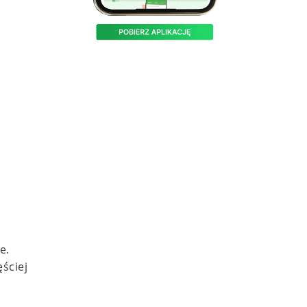
e.
ęściej