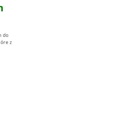
m
h do
tóre z