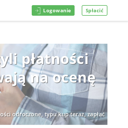
Logowanie
Spłacić
yli płatności
wają na ocenę
ości odroczone, typu kup teraz, zapłać