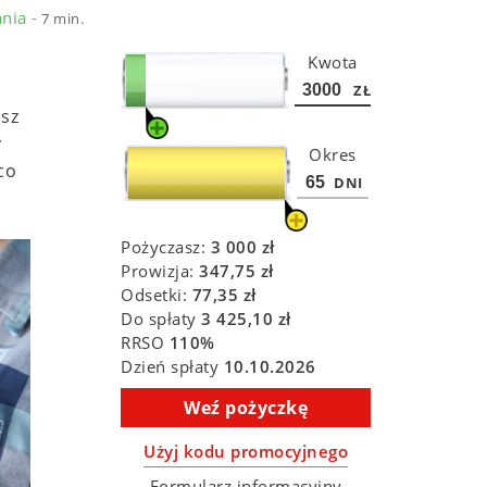
nia -
7 min.
Kwota
ZŁ
esz
y
Okres
co
DNI
Pożyczasz:
3 000
zł
Prowizja:
347,75
zł
Odsetki:
77,35
zł
Do spłaty
3 425,10
zł
RRSO
110
%
Dzień spłaty
10.10.2026
Weź pożyczkę
Użyj kodu promocyjnego
Formularz informacyjny