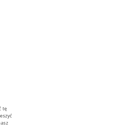
ć tę
ieszyć
masz