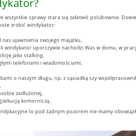
ykator?
 że wszystkie sprawy stara się załatwić polubownie. Dow
oże zrobić windykator:
 nas ujawnienia swojego majątku,
eli windykator uporczywie nachodzi Was w domu, w prac
icję jako stalking.
głymi telefonami i wiadomościami,
bami o naszym długu, np. z sąsiadką czy współpracowni
,
osobie zadłużonej,
gzekucją komorniczą,
 windykacyjne to pod żadnym pozorem nie mamy obowiąz