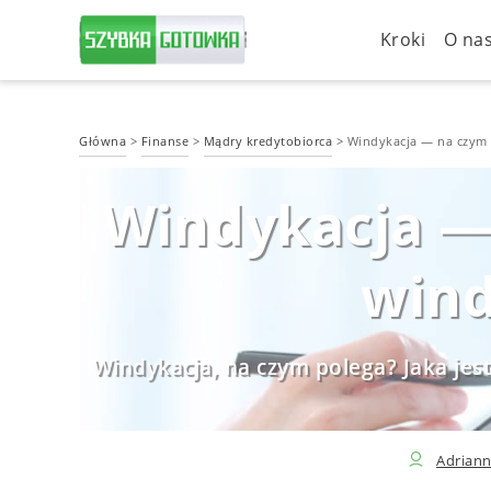
Kroki
O na
Główna
>
Finanse
>
Mądry kredytobiorca
>
Windykacja — na czym 
Windykacja — 
wind
Windykacja, na czym polega? Jaka je
Adriann