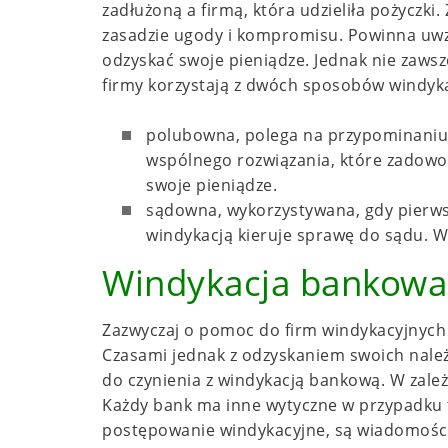
zadłużoną a firmą, która udzieliła pożyczk
zasadzie ugody i kompromisu. Powinna uwzgl
odzyskać swoje pieniądze. Jednak nie zaws
firmy korzystają z dwóch sposobów windyka
polubowna, polega na przypominaniu 
wspólnego rozwiązania, które zadowol
swoje pieniądze.
sądowna, wykorzystywana, gdy pierwszy
windykacją kieruje sprawę do sądu. W
Windykacja bankowa
Zazwyczaj o pomoc do firm windykacyjnych z
Czasami jednak z odzyskaniem swoich nal
do czynienia z windykacją bankową. W zale
Każdy bank ma inne wytyczne w przypadku t
postępowanie windykacyjne, są wiadomości 