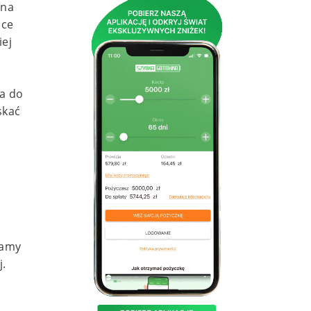
 na
hce
iej
a do
skać
mamy
j.