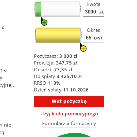
Kwota
ZŁ
 z
Okres
DNI
Pożyczasz:
3 000
zł
Prowizja:
347,75
zł
Odsetki:
77,35
zł
yna
Do spłaty
3 425,10
zł
y.
RRSO
110
%
yjnej.
Dzień spłaty
11.10.2026
Weź pożyczkę
Użyj kodu promocyjnego
Formularz informacyjny
minie
bą