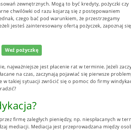
nsowań zewnętrznych. Mogą to być kredyty, pożyczki czy
rne chwilówki od razu kojarzą się z postępowaniem
jednak, czego bać pod warunkiem, że przestrzegamy
żeli jesteś zainteresowany ofertą pożyczek, zapoznaj się
Weź pożyczkę
ie, najważniejsze jest płacenie rat w terminie. Jeżeli zacz
płacane na czas, zaczynają pojawiać się pierwsze problem
e w takiej sytuacji zwrócić się o pomoc do firmy windykac
 radzić?
ykacja?
rzez firmę zaległych pieniędzy, np. niespłacanych w ter
rodzaj mediacji. Mediacja jest przeprowadzana między oso