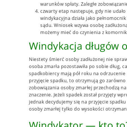
warunków spłaty. Zaległe zobowiązanie
czwarty etap następuje, gdy nie udał
windykacyjna działa jako pełnomocnik 
sądu. Wniosek wzywa osobę zadłużoną 
możemy mieć do czynienia z komornik
Windykacja długów o
Niestety śmierć osoby zadłużonej nie sprawi
osoba zmarła pozostawiła po sobie dług, c
spadkobiercy mają pół roku na odrzucenie s
przyjęcie spadku, to otrzymują go zarówno z
zobowiązania osoby zmarłej przechodzą na 
znaczenie. Jeżeli spadek został przyjęty wpr
jednak decydujemy się na przyjęcie spadku
osoby zmarłej tylko do wysokości otrzyma
Windykator — kto to