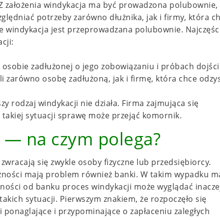
i. Z założenia windykacja ma być prowadzona polubownie,
ędniać potrzeby zarówno dłużnika, jak i firmy, która c
ze windykacja jest przeprowadzana polubownie. Najczęśc
cji:
osobie zadłużonej o jego zobowiązaniu i próbach dojści
i zarówno osobę zadłużoną, jak i firmę, która chce odzy
 rodzaj windykacji nie działa. Firma zajmująca się
 takiej sytuacji sprawę może przejąć komornik.
 — na czym polega?
wracają się zwykle osoby fizyczne lub przedsiębiorcy.
eżności mają problem również banki. W takim wypadku 
żności od banku proces windykacji może wyglądać inacze
akich sytuacji. Pierwszym znakiem, że rozpoczęło się
ponaglające i przypominające o zapłaceniu zaległych