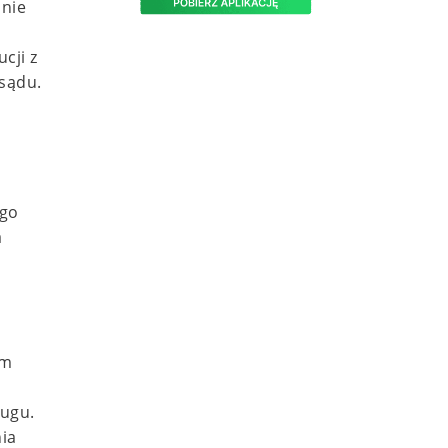
 nie
cji z
sądu.
ego
a
ym
ugu.
nia