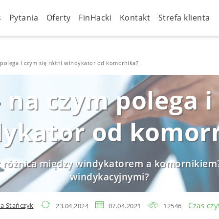
s
Pytania
Oferty
FinHacki
Kontakt
Strefa klienta
polega i czym się różni windykator od komornika?
na czym polega i 
ykator od komor
st różnica między windykatorem a komornikiem
windykacyjnymi?
Czas czy
a Stańczyk
23.04.2024
07.04.2021
12546