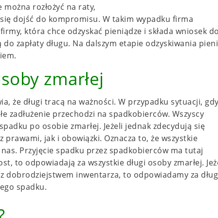
 można rozłożyć na raty,
o się dojść do kompromisu. W takim wypadku firma
firmy, która chce odzyskać pieniądze i składa wniosek d
do zapłaty długu. Na dalszym etapie odzyskiwania pien
iem.
soby zmarłej
a, że długi tracą na ważności. W przypadku sytuacji, gd
ałe zadłużenie przechodzi na spadkobierców. Wszyscy
padku po osobie zmarłej. Jeżeli jednak zdecydują się
 prawami, jak i obowiązki. Oznacza to, że wszystkie
nas. Przyjęcie spadku przez spadkobierców ma tutaj
ost, to odpowiadają za wszystkie długi osoby zmarłej. Jeż
 z dobrodziejstwem inwentarza, to odpowiadamy za dług
nego spadku.
?