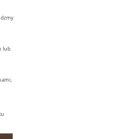
iedzmy
y lub
kami,
ku