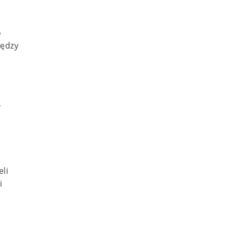
o
iędzy
y
eli
i