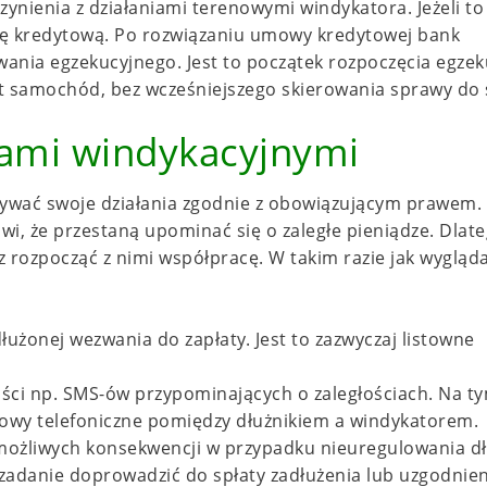
nienia z działaniami terenowymi windykatora. Jeżeli to
ę kredytową. Po rozwiązaniu umowy kredytowej bank
ia egzekucyjnego. Jest to początek rozpoczęcia egzeku
 samochód, bez wcześniejszego skierowania sprawy do 
mami windykacyjnymi
ywać swoje działania zgodnie z obowiązującym prawem.
wi, że przestaną upominać się o zaległe pieniądze. Dlat
z rozpocząć z nimi współpracę. W takim razie jak wygląd
łużonej wezwania do zapłaty. Jest to zazwyczaj listowne
ści np. SMS-ów przypominających o zaległościach. Na t
owy telefoniczne pomiędzy dłużnikiem a windykatorem.
ożliwych konsekwencji w przypadku nieuregulowania dł
a zadanie doprowadzić do spłaty zadłużenia lub uzgodnie