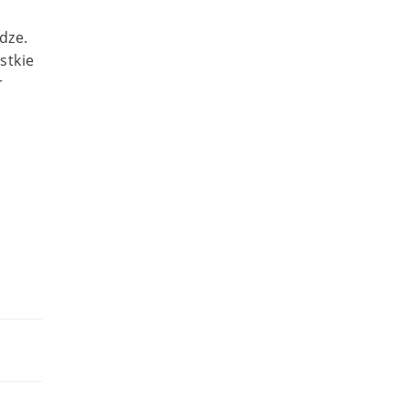
dze.
stkie
r