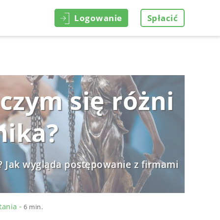
Logowanie
Spłacić
czym się różni
nika?
? Jak wygląda postępowanie z firmami
tania -
6 min.