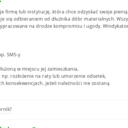
e firmę lub instytucję, która chce odzyskać swoje pienią
je się odbieraniem od dłużnika dóbr materialnych. Wszy
 wypracowane na drodze kompromisu i ugody. Windykato
np. SMS-y
użoną w miejscu jej zamieszkania,
np. rozłożenie na raty lub umorzenie odsetek,
h konsekwencjach, jeżeli należności nie zostaną
rnik?