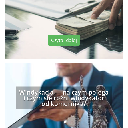
Czytaj dalej
Windykacja — na czym polega
i czym się różni windykator
od komornika?