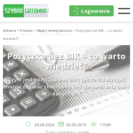
Logowanie
Główna
>
Finanse
>
Mądry kredytobiorca
>
Pożyczka bez BIK – co warto
wiedzieć?
Pożyczka bez BIK – co warto
wiedzieć?
Czym jest pożyczka bez BIK? Jak to działa i jak
można uzyskać chwilówkę bez sprawdzania bazy
danych BIK
29.04.2024
02.05.2019
11099
Czas czytania -
4 min.