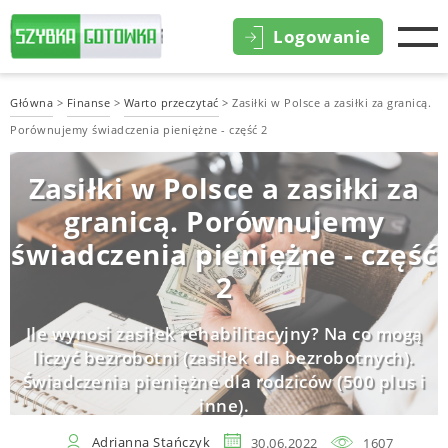
Logowanie
Główna
>
Finanse
>
Warto przeczytać
>
Zasiłki w Polsce a zasiłki za granicą.
Porównujemy świadczenia pieniężne - część 2
Zasiłki w Polsce a zasiłki za
granicą. Porównujemy
świadczenia pieniężne - część
2
Ile wynosi zasiłek rehabilitacyjny? Na co mogą
liczyć bezrobotni (zasiłek dla bezrobotnych).
Świadczenia pieniężne dla rodziców (500 plus i
inne).
Adrianna Stańczyk
30.06.2022
1607