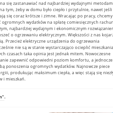
na się zastanawiać nad najbardziej wydajnymi metodam
 tym, żeby w domu było ciepło i przytulnie, nawet jeśli
ają się coraz krótsze i zimne. Wracając po pracy, chcemy
ić ogromnych wydatków na spłatę comiesięcznych rach
szym, najbardziej wydajnym i ekonomicznym rozwiązani
yszeć o ogrzewaniu elektrycznym. Większości z nas kojarz
ą. Przecież elektryczne urządzenia do ogrzewania
eśnie nie są w stanie wystarczająco ocieplić mieszkani
zych czasach taka opinia jest jednak mitem. Nowoczesne
stanie zapewnić odpowiedni poziom komfortu, a jednocze
zebą ponoszenia ogromnych wydatków. Najnowcze piece
iii, produkując maksimum ciepła, a więc stają się niez
 i mieszkań.
m"
.