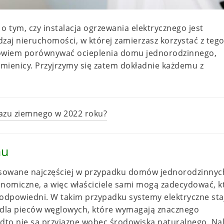
o tym, czy instalacja ogrzewania elektrycznego jest
dzaj nieruchomości, w której zamierzasz korzystać z teg
owiem porównywać ocieplenia domu jednorodzinnego,
mienicy. Przyjrzymy się zatem dokładnie każdemu z
 gazu ziemnego w 2022 roku?
mu
tosowane najczęściej w przypadku domów jednorodzinnyc
nomiczne, a więc właściciele sami mogą zadecydować, k
j odpowiedni. W takim przypadku systemy elektryczne staj
ą dla pieców węglowych, które wymagają znacznego
o nie są przyjazne wobec środowiska naturalnego. Na