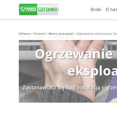
Kroki
O na
Główna
>
Finanse
>
Warto przeczytać
>
Ogrzewanie elektryczne. Kos
Ogrzewanie e
eksploa
Zastanawiasz się nad instalacją ogr