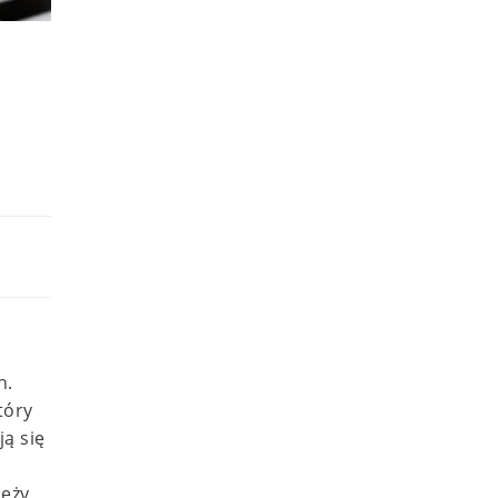
o
h.
tóry
ą się
leży