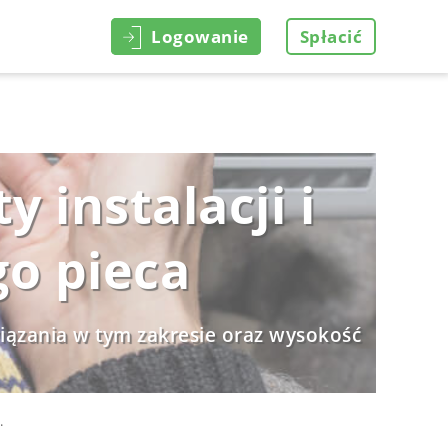
Logowanie
Spłacić
 instalacji i
go pieca
iązania w tym zakresie oraz wysokość
.