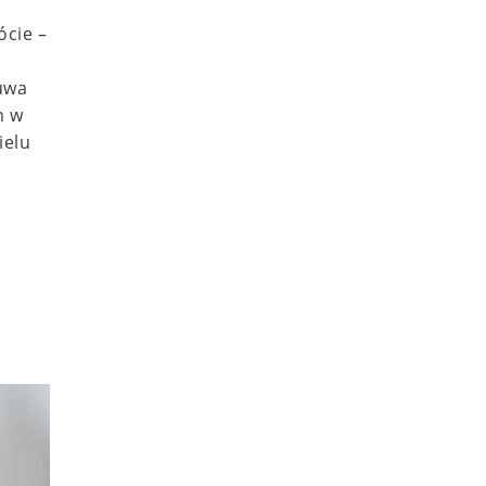
ócie –
suwa
m w
ielu