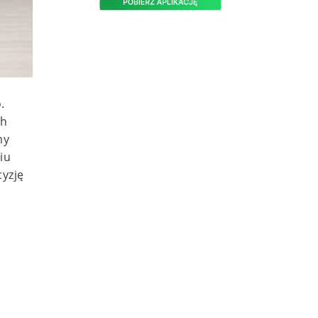
.
ch
my
iu
cyzję