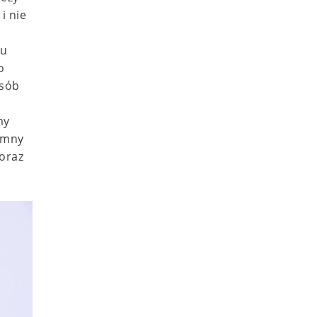
i nie
mu
o
osób
my
zimny
 oraz