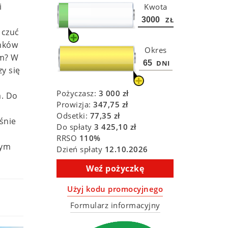
i
Kwota
ZŁ
 czuć
unków
Okres
em? W
DNI
y się
Pożyczasz:
3 000
zł
a. Do
Prowizja:
347,75
zł
Odsetki:
77,35
zł
śnie
Do spłaty
3 425,10
zł
RRSO
110
%
łym
Dzień spłaty
12.10.2026
Weź pożyczkę
Użyj kodu promocyjnego
Formularz informacyjny